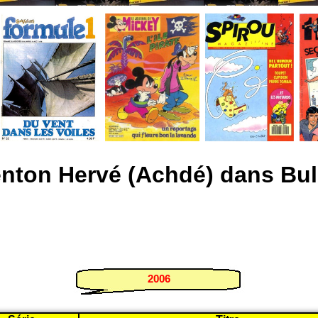
nton Hervé (Achdé) dans Bul
2006