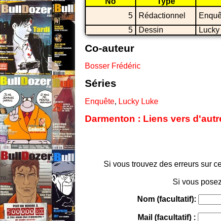
No
Type
5
Rédactionnel
Enquê
5
Dessin
Lucky
Co-auteur
Bosser Frédéric
Séries
Enquête
,
Lucky Luke
Darmenton : Liens vers d'autr
Si vous trouvez des erreurs sur ce
Si vous posez
Nom (facultatif):
Mail (facultatif) :