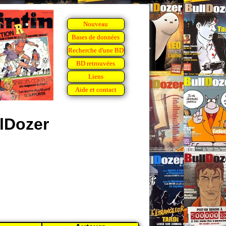
Nouveau
Bases de données
Recherche d'une BD
BD retrouvées
Liens
Aide et contact
lDozer