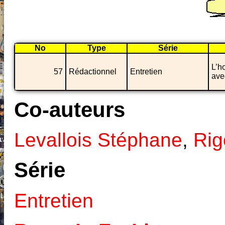
No
Type
Série
L’h
57
Rédactionnel
Entretien
ave
Co-auteurs
Levallois Stéphane
,
Rig
Série
Entretien