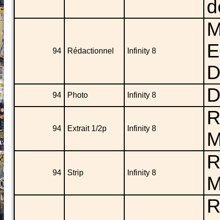
d
M
E
94
Rédactionnel
Infinity 8
D
D
94
Photo
Infinity 8
R
94
Extrait 1/2p
Infinity 8
M
R
94
Strip
Infinity 8
M
R