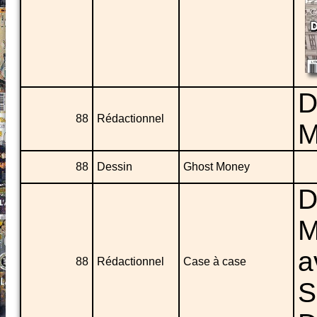
D
88
Rédactionnel
M
88
Dessin
Ghost Money
D
M
a
88
Rédactionnel
Case à case
S