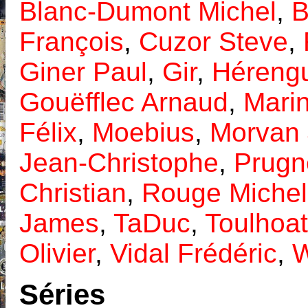
Blanc-Dumont Michel
,
B
François
,
Cuzor Steve
,
Giner Paul
,
Gir
,
Hérengu
Gouëfflec Arnaud
,
Marin
Félix
,
Moebius
,
Morvan 
Jean-Christophe
,
Prugn
Christian
,
Rouge Michel
James
,
TaDuc
,
Toulhoa
Olivier
,
Vidal Frédéric
,
W
Séries