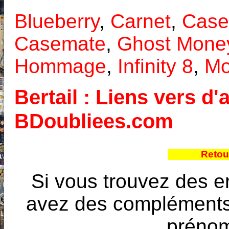
Blueberry
,
Carnet
,
Case
Casemate
,
Ghost Mone
Hommage
,
Infinity 8
,
Mo
Bertail : Liens vers d'
BDoubliees.com
Retou
Si vous trouvez des e
avez des compléments à
prénoms