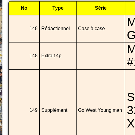
No
Type
Série
M
148
Rédactionnel
Case à case
G
M
148
Extrait 4p
#
S
3
149
Supplément
Go West Young man
X