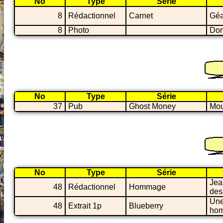
No
Type
Série
8
Rédactionnel
Carnet
Géa
8
Photo
Dom
No
Type
Série
37
Pub
Ghost Money
Mou
No
Type
Série
Jea
48
Rédactionnel
Hommage
des
Une
48
Extrait 1p
Blueberry
hom