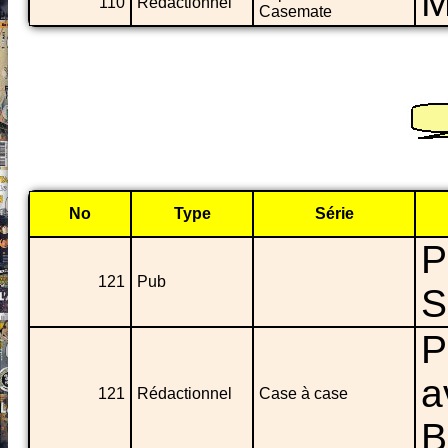
M
110
Rédactionnel
Casemate
No
Type
Série
P
121
Pub
S
P
a
121
Rédactionnel
Case à case
B