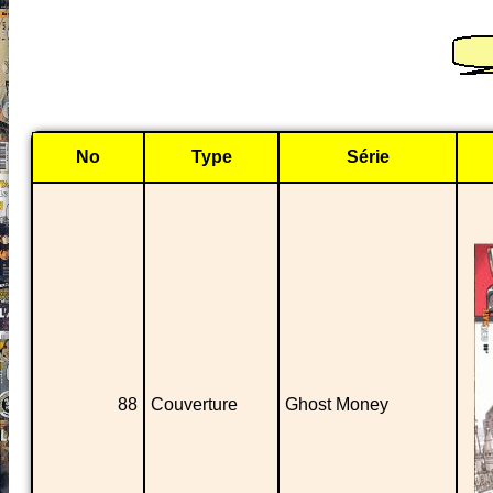
No
Type
Série
88
Couverture
Ghost Money