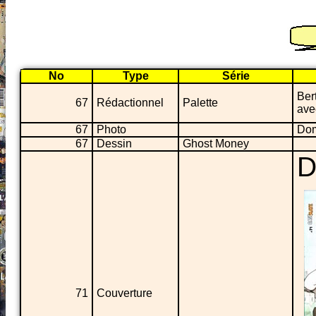
No
Type
Série
Ber
67
Rédactionnel
Palette
ave
67
Photo
Dom
67
Dessin
Ghost Money
D
71
Couverture