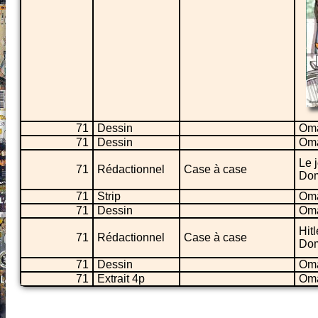
71
Dessin
Oma
71
Dessin
Oma
Le 
71
Rédactionnel
Case à case
Dom
71
Strip
Oma
71
Dessin
Oma
Hit
71
Rédactionnel
Case à case
Dom
71
Dessin
Oma
71
Extrait 4p
Om