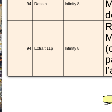
M
94
Dessin
Infinity 8
d
R
M
(
94
Extrait 11p
Infinity 8
p
l