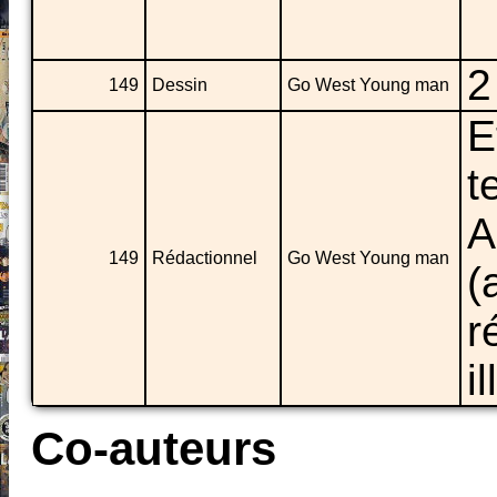
2
149
Dessin
Go West Young man
E
t
A
149
Rédactionnel
Go West Young man
(
r
i
Co-auteurs