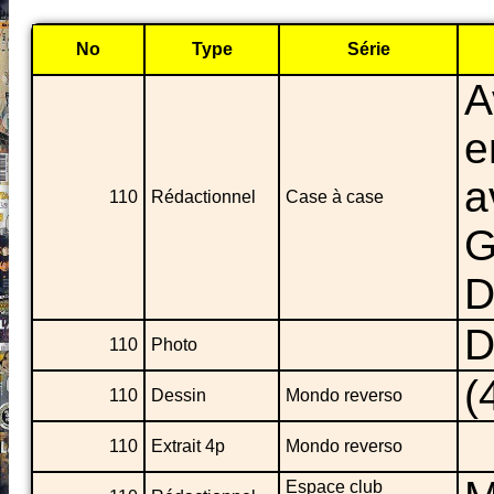
No
Type
Série
A
e
a
110
Rédactionnel
Case à case
G
D
D
110
Photo
(
110
Dessin
Mondo reverso
110
Extrait 4p
Mondo reverso
Espace club