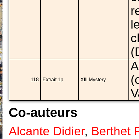
r
l
c
(
A
(
118
Extrait 1p
XIII Mystery
V
Co-auteurs
Alcante Didier
,
Berthet 