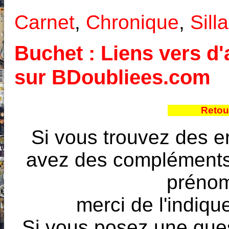
Carnet
,
Chronique
,
Sill
Buchet : Liens vers d'
sur BDoubliees.com
Retou
Si vous trouvez des e
avez des compléments à
prénoms
merci de l'indique
Si vous posez une ques