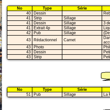
No
Type
Série
40
Dessin
Reb
41
Strip
Sillage
41
Dessin
Sillage
3 d
41
Extrait 4p
Sillage
Liq
42
Pub
Sillage
(De
Dan
43
Rédactionnel
Carnet
acc
43
Photo
Phi
43
Dessin
Pet
43
Strip
Pet
No
Type
Série
51
Pub
Sillage
La 