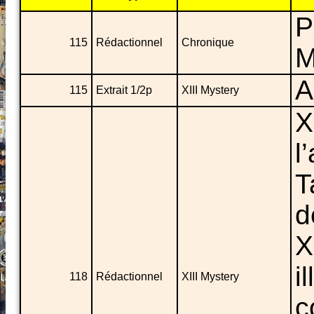
P
115
Rédactionnel
Chronique
M
A
115
Extrait 1/2p
XIII Mystery
X
l
T
d
X
i
118
Rédactionnel
XIII Mystery
c