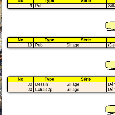
No
Type
Série
9
Pub
Sil
No
Type
Série
19
Pub
Sillage
(De
No
Type
Série
30
Dessin
Sillage
Dér
30
Extrait 2p
Sillage
Dér