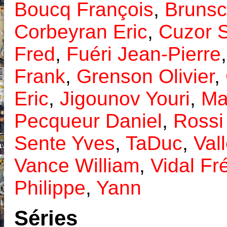
Boucq François
,
Brunsc
Corbeyran Eric
,
Cuzor 
Fred
,
Fuéri Jean-Pierre
Frank
,
Grenson Olivier
,
Eric
,
Jigounov Youri
,
Ma
Pecqueur Daniel
,
Rossi
Sente Yves
,
TaDuc
,
Val
Vance William
,
Vidal Fr
Philippe
,
Yann
Séries