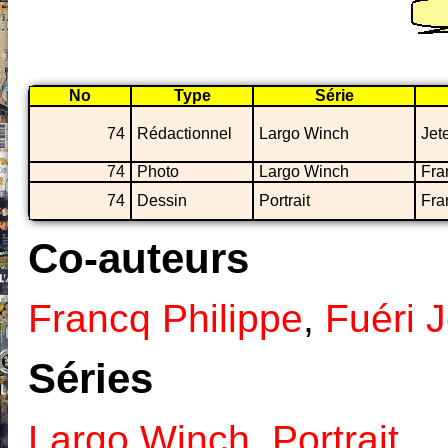
No
Type
Série
74
Rédactionnel
Largo Winch
Jete
74
Photo
Largo Winch
Fra
74
Dessin
Portrait
Fra
Co-auteurs
Francq Philippe
,
Fuéri 
Séries
Largo Winch
,
Portrait