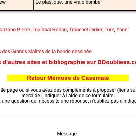
iew
Le plastique, une vraie bombe
anzano Pierre
,
Toulhoat Ronan
,
Tronchet Didier
,
Turk
,
Yann
s des Grands Maîtres de la bande dessinée
s d'autres sites et bibliographie sur BDoubliees.
Retour Mémoire de Casemate
tte page ou si vous avez des compléments à proposer (liens sur d
merci de l'indiquer à l'aide de ce formulaire.
 une question qui nécessite une réponse, n'oubliez pas d'indiqu
Message :