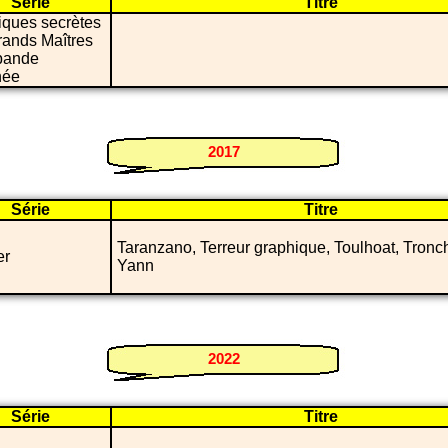
Série
Titre
iques secrètes
rands Maîtres
 bande
née
2017
Série
Titre
Taranzano, Terreur graphique, Toulhoat, Tronch
er
Yann
2022
Série
Titre