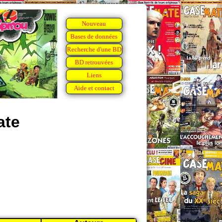
Nouveau
Bases de données
Recherche d'une BD
BD retrouvées
Liens
Aide et contact
ate