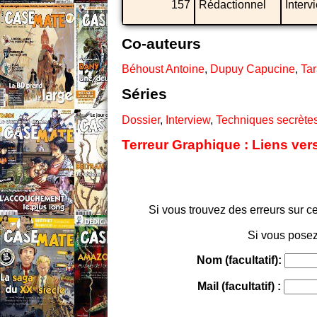
157
Rédactionnel
Interv
Co-auteurs
Béhoust Antoine
,
Dupuy Capucine
,
Tar
Séries
Dossier
,
Interview
,
Techniques secrète
Terreur Graphique : Liens ver
Si vous trouvez des erreurs sur ce
Si vous posez
Nom (facultatif):
Mail (facultatif) :