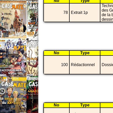
No
Type
Techn
des G
78
Extrait 1p
de la
dessi
No
Type
100
Rédactionnel
Dossi
No
Type