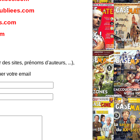
Doubliees.com
es.com
om
es sites, prénoms d'auteurs, ...),
er votre email