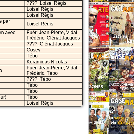
????, Loisel Régis
Loisel Régis
Loisel Régis
e par
Loisel Régis
ien avec
Fuéri Jean-Pierre, Vidal
Frédéric, Glénat Jacques
????, Glénat Jacques
Cosey
Tébo
Keramidas Nicolas
Fuéri Jean-Pierre, Vidal
o
Frédéric, Tébo
????, Tébo
Tébo
Tébo
ur)
Tébo
Loisel Régis