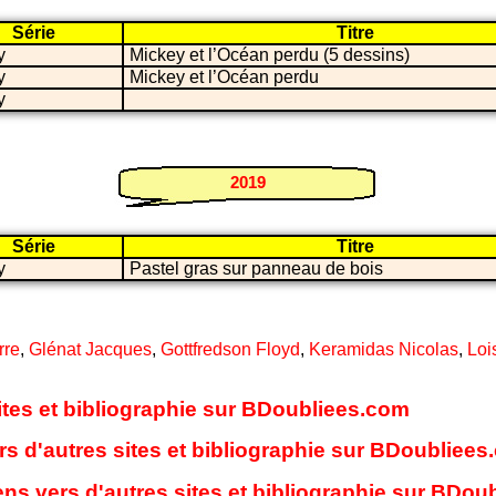
Série
Titre
y
Mickey et l’Océan perdu (5 dessins)
y
Mickey et l’Océan perdu
y
2019
Série
Titre
y
Pastel gras sur panneau de bois
rre
,
Glénat Jacques
,
Gottfredson Floyd
,
Keramidas Nicolas
,
Loi
sites et bibliographie sur BDoubliees.com
rs d'autres sites et bibliographie sur BDoubliee
ens vers d'autres sites et bibliographie sur BDo