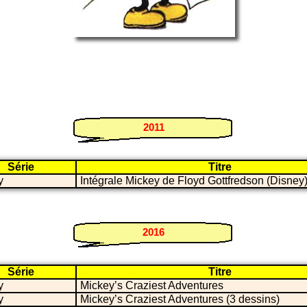
2011
Série
Titre
y
Intégrale Mickey de Floyd Gottfredson (Disney
2016
Série
Titre
y
Mickey’s Craziest Adventures
y
Mickey’s Craziest Adventures (3 dessins)