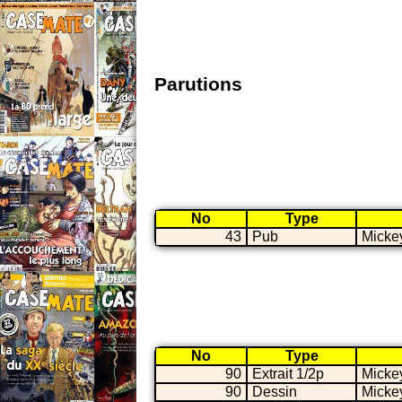
Parutions
No
Type
43
Pub
Micke
No
Type
90
Extrait 1/2p
Micke
90
Dessin
Micke