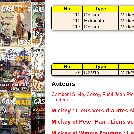
No
Type
110
Dessin
Micke
110
Extrait 4p
Micke
117
Dessin
Micke
No
Type
128
Dessin
Micke
Auteurs
Camboni Silvio
,
Cosey
,
Fuéri Jean-Pie
Frédéric
Mickey : Liens vers d'autres 
Mickey et Peter Pan : Liens ve
Mickey et Winnie l'ourson : Li