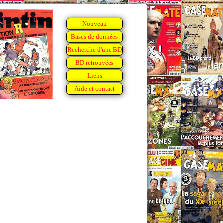
Nouveau
Bases de données
Recherche d'une BD
BD retrouvées
Liens
Aide et contact