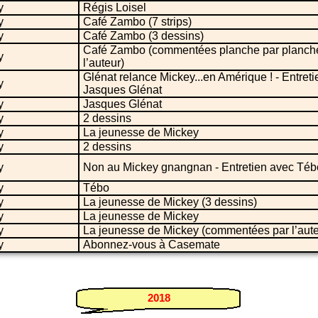
y
Régis Loisel
y
Café Zambo (7 strips)
y
Café Zambo (3 dessins)
Café Zambo (commentées planche par planch
y
l’auteur)
Glénat relance Mickey...en Amérique ! - Entret
y
Jasques Glénat
y
Jasques Glénat
y
2 dessins
y
La jeunesse de Mickey
y
2 dessins
y
Non au Mickey gnangnan - Entretien avec Téb
y
Tébo
y
La jeunesse de Mickey (3 dessins)
y
La jeunesse de Mickey
y
La jeunesse de Mickey (commentées par l’aute
y
Abonnez-vous à Casemate
2018