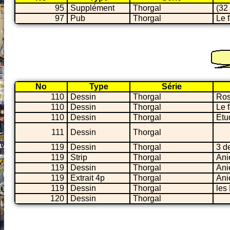
95
Supplément
Thorgal
(32
97
Pub
Thorgal
Le 
No
Type
Série
110
Dessin
Thorgal
Ros
110
Dessin
Thorgal
Le 
110
Dessin
Thorgal
Etu
111
Dessin
Thorgal
119
Dessin
Thorgal
3 d
119
Strip
Thorgal
Ani
119
Dessin
Thorgal
Ani
119
Extrait 4p
Thorgal
Ani
119
Dessin
Thorgal
les
120
Dessin
Thorgal