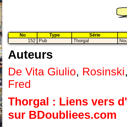
No
Type
Série
152
Pub
Thorgal
Nou
Auteurs
De Vita Giulio
,
Rosinski
Fred
Thorgal : Liens vers d'
sur BDoubliees.com