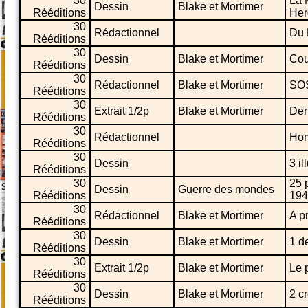
30
La 
Dessin
Blake et Mortimer
Rééditions
Her
30
Rédactionnel
Du 
Rééditions
30
Dessin
Blake et Mortimer
Cou
Rééditions
30
Rédactionnel
Blake et Mortimer
SOS
Rééditions
30
Extrait 1/2p
Blake et Mortimer
Der
Rééditions
30
Rédactionnel
Hom
Rééditions
30
Dessin
3 i
Rééditions
30
25 
Dessin
Guerre des mondes
Rééditions
194
30
Rédactionnel
Blake et Mortimer
A p
Rééditions
30
Dessin
Blake et Mortimer
1 d
Rééditions
30
Extrait 1/2p
Blake et Mortimer
Le 
Rééditions
30
Dessin
Blake et Mortimer
2 c
Rééditions