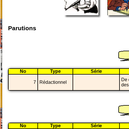
Parutions
No
Type
Série
De 
7
Rédactionnel
des
No
Type
Série