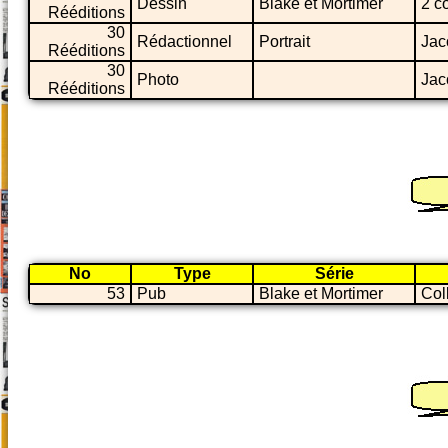
Dessin
Blake et Mortimer
2 c
Rééditions
30
Rédactionnel
Portrait
Jac
Rééditions
30
Photo
Jac
Rééditions
No
Type
Série
53
Pub
Blake et Mortimer
Col