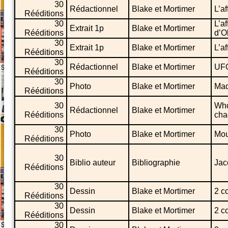
30
Rédactionnel
Blake et Mortimer
L’af
Rééditions
30
L’af
Extrait 1p
Blake et Mortimer
Rééditions
d’Ol
30
Extrait 1p
Blake et Mortimer
L’af
Rééditions
30
Rédactionnel
Blake et Mortimer
UFO
Rééditions
30
Photo
Blake et Mortimer
Maq
Rééditions
30
Who
Rédactionnel
Blake et Mortimer
Rééditions
cha
30
Photo
Blake et Mortimer
Mou
Rééditions
30
Biblio auteur
Bibliographie
Jac
Rééditions
30
Dessin
Blake et Mortimer
2 c
Rééditions
30
Dessin
Blake et Mortimer
2 c
Rééditions
30