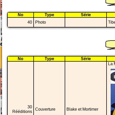
No
Type
Série
40
Photo
Tib
No
Type
Série
La 
30
Couverture
Blake et Mortimer
Rééditions