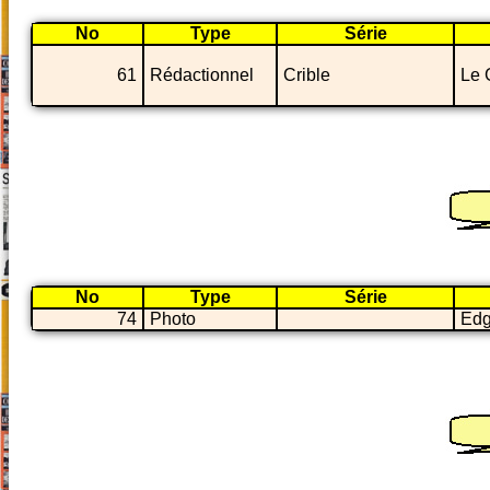
No
Type
Série
61
Rédactionnel
Crible
Le 
No
Type
Série
74
Photo
Edg