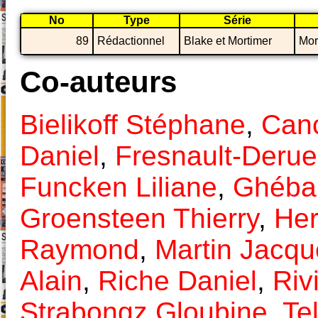
No
Type
Série
89
Rédactionnel
Blake et Mortimer
Mor
Co-auteurs
Bielikoff Stéphane
,
Canc
Daniel
,
Fresnault-Deruel
Funcken Liliane
,
Ghébal
Groensteen Thierry
,
He
Raymond
,
Martin Jacqu
Alain
,
Riche Daniel
,
Riv
Strabongz Gloubine
,
Te