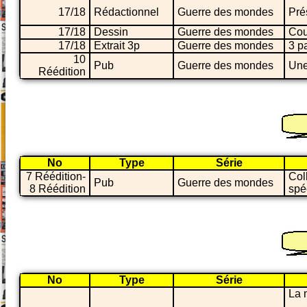
17/18
Rédactionnel
Guerre des mondes
Pré
17/18
Dessin
Guerre des mondes
Cou
17/18
Extrait 3p
Guerre des mondes
3 pa
10
Pub
Guerre des mondes
Une
Réédition
No
Type
Série
7 Réédition-
Coll
Pub
Guerre des mondes
8 Réédition
spé
No
Type
Série
La 