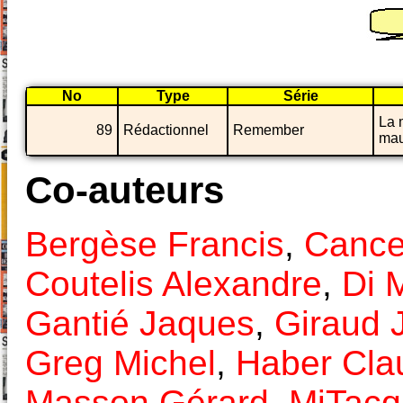
No
Type
Série
La 
89
Rédactionnel
Remember
mau
Co-auteurs
Bergèse Francis
,
Cance
Coutelis Alexandre
,
Di 
Gantié Jaques
,
Giraud 
Greg Michel
,
Haber Cla
Masson Gérard
,
MiTacq