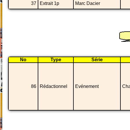
37
Extrait 1p
Marc Dacier
No
Type
Série
86
Rédactionnel
Evénement
Cha