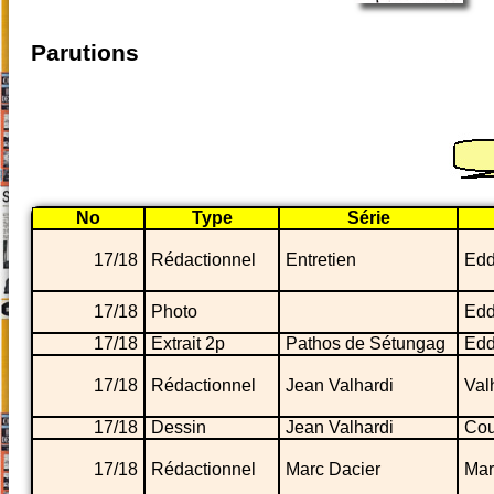
Parutions
No
Type
Série
17/18
Rédactionnel
Entretien
Edd
17/18
Photo
Edd
17/18
Extrait 2p
Pathos de Sétungag
Edd
17/18
Rédactionnel
Jean Valhardi
Valh
17/18
Dessin
Jean Valhardi
Cou
17/18
Rédactionnel
Marc Dacier
Mar