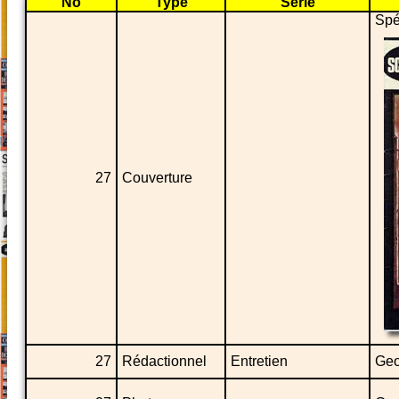
No
Type
Série
Spé
27
Couverture
27
Rédactionnel
Entretien
Geo