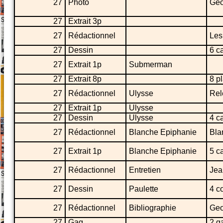
27
Photo
Geo
27
Extrait 3p
27
Rédactionnel
Les 
27
Dessin
6 ca
27
Extrait 1p
Submerman
27
Extrait 8p
8 p
27
Rédactionnel
Ulysse
Rel
27
Extrait 1p
Ulysse
27
Dessin
Ulysse
4 c
27
Rédactionnel
Blanche Epiphanie
Bla
27
Extrait 1p
Blanche Epiphanie
5 c
27
Rédactionnel
Entretien
Jea
27
Dessin
Paulette
4 c
27
Rédactionnel
Bibliographie
Geo
27
Gag
2 g