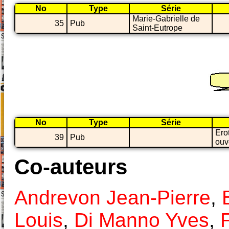
No
Type
Série
Marie-Gabrielle de
35
Pub
Saint-Eutrope
No
Type
Série
Ero
39
Pub
ouv
Co-auteurs
Andrevon Jean-Pierre
,
Louis
,
Di Manno Yves
,