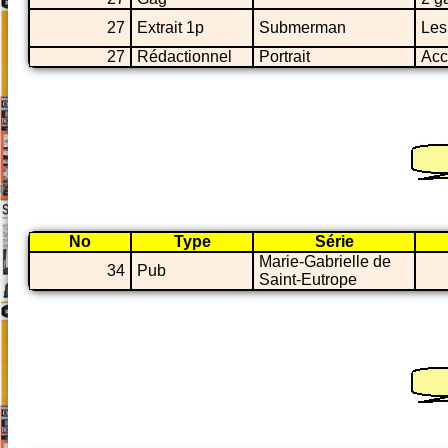
27
Extrait 1p
Submerman
Les
27
Rédactionnel
Portrait
Acc
No
Type
Série
Marie-Gabrielle de
34
Pub
Saint-Eutrope