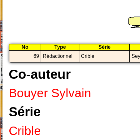
No
Type
Série
69
Rédactionnel
Crible
Sey
Co-auteur
Bouyer Sylvain
Série
Crible