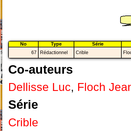
No
Type
Série
67
Rédactionnel
Crible
Flo
Co-auteurs
Dellisse Luc
,
Floch Jea
Série
Crible