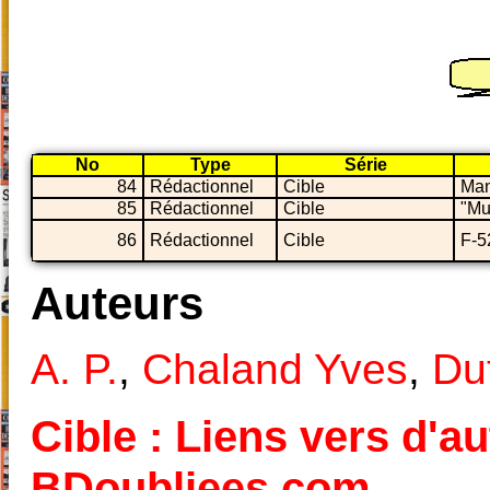
No
Type
Série
84
Rédactionnel
Cible
Man
85
Rédactionnel
Cible
"Mu
86
Rédactionnel
Cible
F-5
Auteurs
A. P.
,
Chaland Yves
,
Dut
Cible : Liens vers d'au
BDoubliees.com