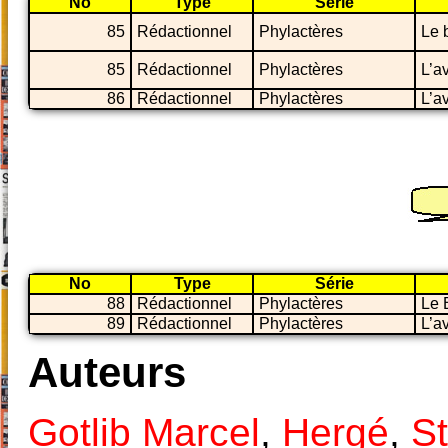
No
Type
Série
85
Rédactionnel
Phylactères
Le 
85
Rédactionnel
Phylactères
L’a
86
Rédactionnel
Phylactères
L’a
No
Type
Série
88
Rédactionnel
Phylactères
Le 
89
Rédactionnel
Phylactères
L’a
Auteurs
Gotlib Marcel
,
Hergé
,
S