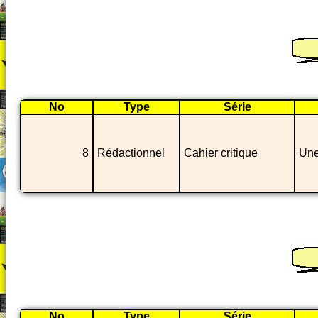
No
Type
Série
8
Rédactionnel
Cahier critique
Une
No
Type
Série