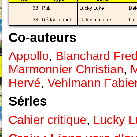
33
Pub
Lucky Luke
Dak
33
Rédactionnel
Cahier critique
Luc
Co-auteurs
Appollo
,
Blanchard Fre
Marmonnier Christian
,
M
Hervé
,
Vehlmann Fabie
Séries
Cahier critique
,
Lucky L