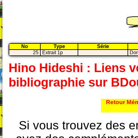
No
Type
Série
25
Extrait 1p
Dor
Hino Hideshi : Liens ve
bibliographie sur BD
Retour Mém
Si vous trouvez des e