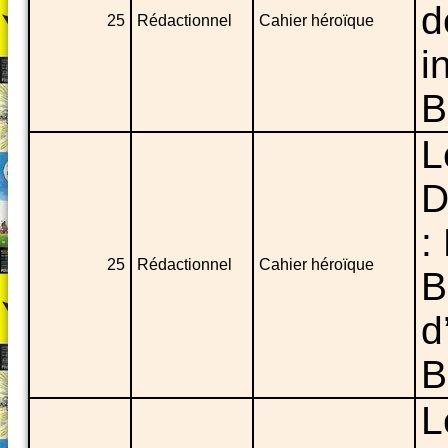
d
25
Rédactionnel
Cahier héroïque
i
B
L
D
:
25
Rédactionnel
Cahier héroïque
B
d
B
L