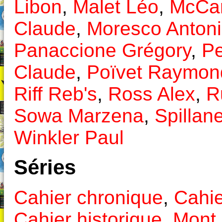
Libon
,
Malet Léo
,
McCar
Claude
,
Moresco Anton
Panaccione Grégory
,
Pe
Claude
,
Poïvet Raymon
Riff Reb's
,
Ross Alex
,
R
Sowa Marzena
,
Spillan
Winkler Paul
Séries
Cahier chronique
,
Cahie
Cahier historique
,
Mont 