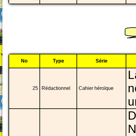
No
Type
Série
L
n
25
Rédactionnel
Cahier héroïque
u
D
N