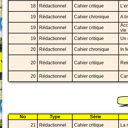
18
Rédactionnel
Cahier critique
L’e
19
Rédactionnel
Cahier chronique
A li
Accé
19
Rédactionnel
Cahier critique
vie
19
Rédactionnel
Cahier critique
Un 
20
Rédactionnel
Cahier chronique
In 
20
Rédactionnel
Cahier critique
Ret
20
Rédactionnel
Cahier critique
Carr
No
Type
Série
21
Rédactionnel
Cahier critique
La 