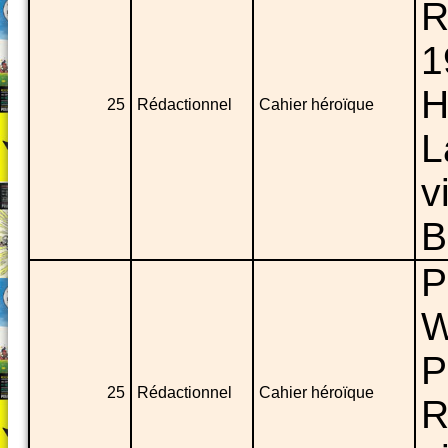
R
1
H
25
Rédactionnel
Cahier héroïque
L
v
B
P
W
P
25
Rédactionnel
Cahier héroïque
R