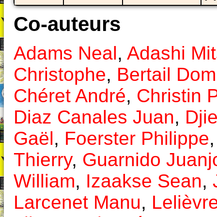
Co-auteurs
Adams Neal
,
Adashi Mi
Christophe
,
Bertail Dom
Chéret André
,
Christin 
Diaz Canales Juan
,
Djie
Gaël
,
Foerster Philippe
Thierry
,
Guarnido Juanj
William
,
Izaakse Sean
,
Larcenet Manu
,
Lelièvr