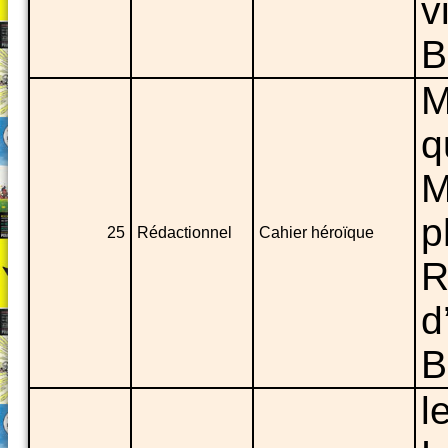
v
B
M
q
M
p
25
Rédactionnel
Cahier héroïque
R
d
B
l