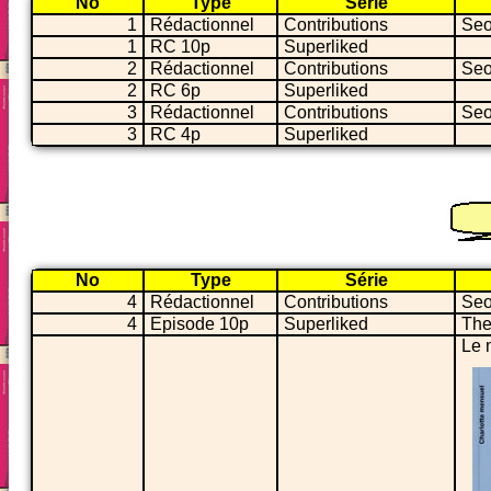
No
Type
Série
1
Rédactionnel
Contributions
Seo
1
RC 10p
Superliked
2
Rédactionnel
Contributions
Seo
2
RC 6p
Superliked
3
Rédactionnel
Contributions
Seo
3
RC 4p
Superliked
No
Type
Série
4
Rédactionnel
Contributions
Seo
4
Episode 10p
Superliked
The
Le m