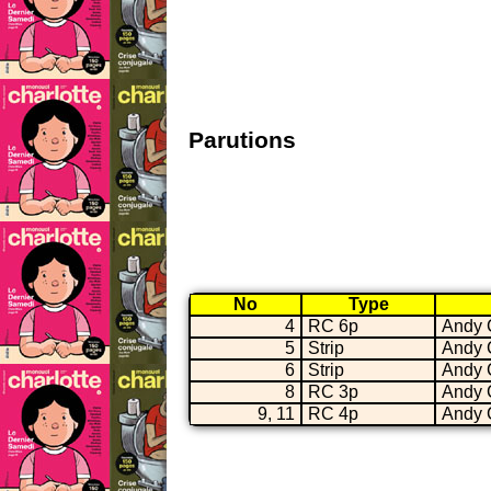
Parutions
No
Type
4
RC 6p
Andy 
5
Strip
Andy 
6
Strip
Andy 
8
RC 3p
Andy 
9, 11
RC 4p
Andy 