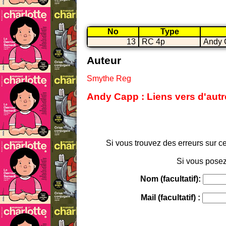
No
Type
13
RC 4p
Andy 
Auteur
Smythe Reg
Andy Capp : Liens vers d'autr
Si vous trouvez des erreurs sur ce
Si vous posez
Nom (facultatif):
Mail (facultatif) :