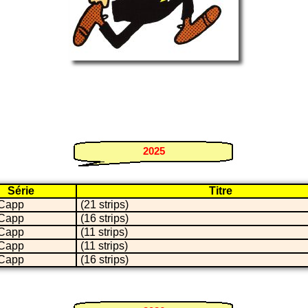
2025
Série
Titre
Capp
(21 strips)
Capp
(16 strips)
Capp
(11 strips)
Capp
(11 strips)
Capp
(16 strips)