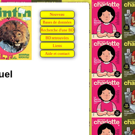
Nouveau
Bases de données
Recherche d'une BD
BD retrouvées
Liens
Aide et contact
uel