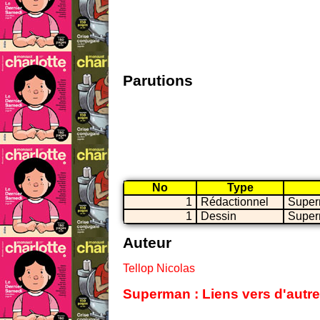
Parutions
No
Type
1
Rédactionnel
Supe
1
Dessin
Supe
Auteur
Tellop Nicolas
Superman : Liens vers d'autre