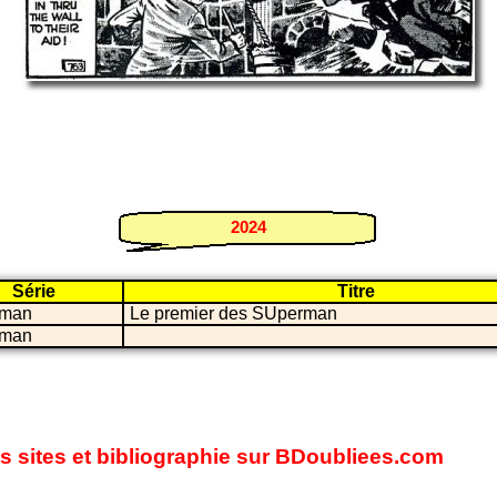
2024
Série
Titre
rman
Le premier des SUperman
rman
s sites et bibliographie sur BDoubliees.com