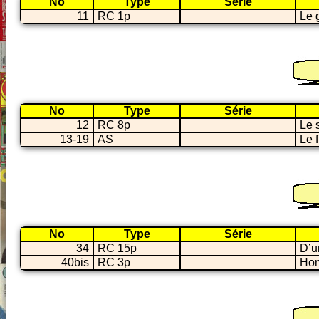
No
Type
Série
11
RC 1p
Le 
No
Type
Série
12
RC 8p
Le 
13-19
AS
Le 
No
Type
Série
34
RC 15p
D’un
40bis
RC 3p
Hom