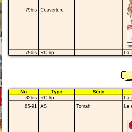
79bis
Couverture
79bis
RC 6p
La
No
Type
Série
82bis
RC 6p
La p
85-91
AS
Tomah
Le s