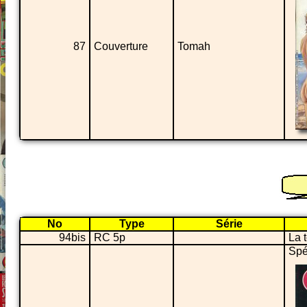
87
Couverture
Tomah
No
Type
Série
94bis
RC 5p
La 
Spé