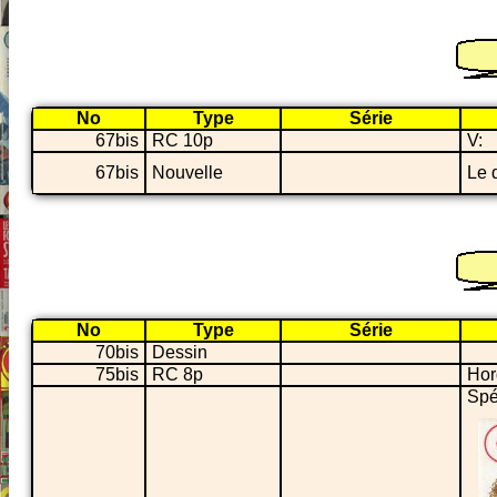
No
Type
Série
67bis
RC 10p
V:
67bis
Nouvelle
Le d
No
Type
Série
70bis
Dessin
75bis
RC 8p
Hor
Spé