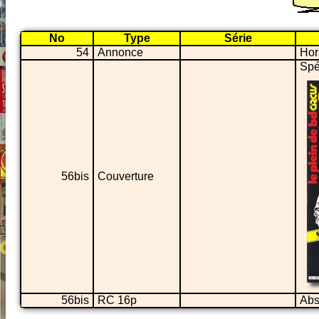
No
Type
Série
54
Annonce
Hor
Spé
56bis
Couverture
56bis
RC 16p
Abs