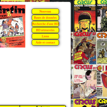
Nouveau
Bases de données
Recherche d'une BD
BD retrouvées
Liens
Aide et contact