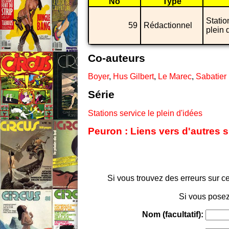
No
Type
Statio
59
Rédactionnel
plein 
Co-auteurs
Boyer
,
Hus Gilbert
,
Le Marec
,
Sabatier
Série
Stations service le plein d'idées
Peuron : Liens vers d'autres 
Si vous trouvez des erreurs sur ce
Si vous posez
Nom (facultatif):