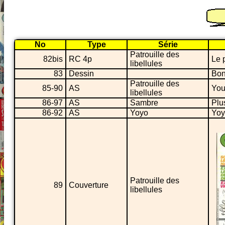
No
Type
Série
Patrouille des
82bis
RC 4p
Le p
libellules
83
Dessin
Bon
Patrouille des
85-90
AS
You
libellules
86-97
AS
Sambre
Plu
86-92
AS
Yoyo
Yoy
Patrouille des
89
Couverture
libellules