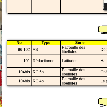
No
Type
Série
Patrouille des
96-102
AS
Défa
libellules
101
Rédactionnel
Latitudes
Hau
Patrouille des
104bis
RC 6p
Opé
libellules
Patrouille des
104bis
RC 4p
Le p
libellules