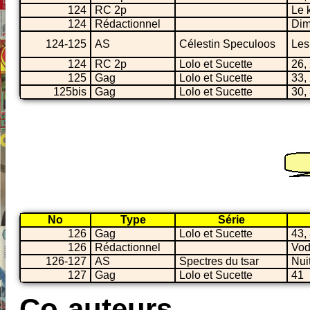
124
RC 2p
Le 
124
Rédactionnel
Di
124-125
AS
Célestin Speculoos
Les
124
RC 2p
Lolo et Sucette
26,
125
Gag
Lolo et Sucette
33,
125bis
Gag
Lolo et Sucette
30,
No
Type
Série
126
Gag
Lolo et Sucette
43,
126
Rédactionnel
Vod
126-127
AS
Spectres du tsar
Nui
127
Gag
Lolo et Sucette
41
Co-auteurs