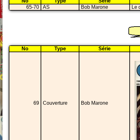
No
Type
Série
65-70
AS
Bob Marone
Le 
No
Type
Série
69
Couverture
Bob Marone