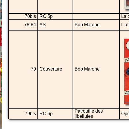
70bis
RC 5p
La 
78-84
AS
Bob Marone
L’a
79
Couverture
Bob Marone
Patrouille des
79bis
RC 6p
Opé
libellules