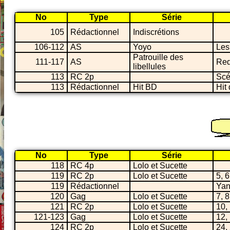
No
Type
Série
105
Rédactionnel
Indiscrétions
106-112
AS
Yoyo
Les
Patrouille des
111-117
AS
Req
libellules
113
RC 2p
Scé
113
Rédactionnel
Hit BD
Hit 
No
Type
Série
118
RC 4p
Lolo et Sucette
119
RC 2p
Lolo et Sucette
5, 6
119
Rédactionnel
Yan
120
Gag
Lolo et Sucette
7, 8
121
RC 2p
Lolo et Sucette
10,
121-123
Gag
Lolo et Sucette
12, 
124
RC 2p
Lolo et Sucette
24,