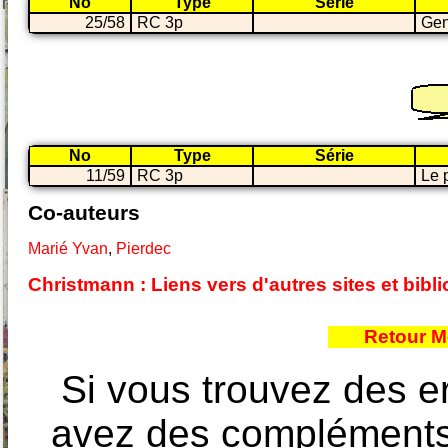
No
Type
Série
25/58
RC 3p
Gen
No
Type
Série
11/59
RC 3p
Le 
Co-auteurs
Marié Yvan
,
Pierdec
Christmann : Liens vers d'autres sites et bib
Retour M
Si vous trouvez des e
avez des compléments à