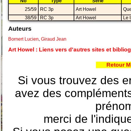
No
Type
Série
25/59
RC 3p
Art Howel
Que
38/59
RC 3p
Art Howel
Le t
Auteurs
Bornert Lucien
,
Giraud Jean
Art Howel : Liens vers d'autres sites et bibl
Retour M
Si vous trouvez des e
avez des compléments à
prénoms
merci de l'indique