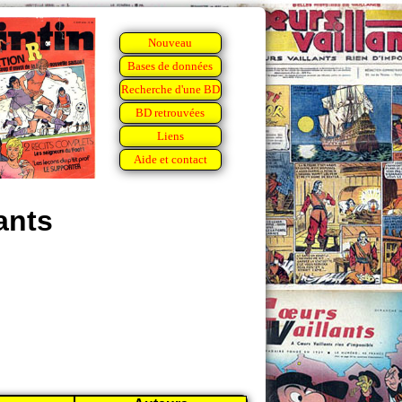
Nouveau
Bases de données
Recherche d'une BD
BD retrouvées
Liens
Aide et contact
ants