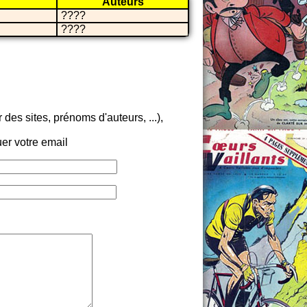
Auteurs
????
????
es sites, prénoms d'auteurs, ...),
er votre email