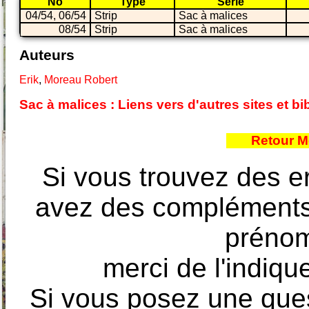
No
Type
Série
04/54, 06/54
Strip
Sac à malices
08/54
Strip
Sac à malices
Auteurs
Erik
,
Moreau Robert
Sac à malices : Liens vers d'autres sites et 
Retour M
Si vous trouvez des e
avez des compléments à
prénoms
merci de l'indique
Si vous posez une ques