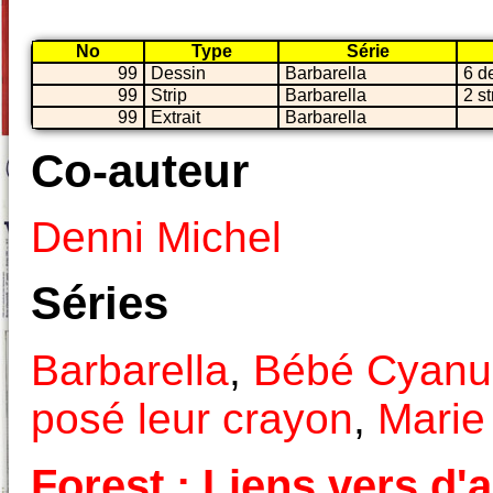
No
Type
Série
99
Dessin
Barbarella
6 d
99
Strip
Barbarella
2 st
99
Extrait
Barbarella
Co-auteur
Denni Michel
Séries
Barbarella
,
Bébé Cyanu
posé leur crayon
,
Marie
Forest : Liens vers d'a