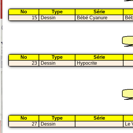
No
Type
Série
15
Dessin
Bébé Cyanure
Béb
No
Type
Série
23
Dessin
Hypocrite
No
Type
Série
27
Dessin
Le 