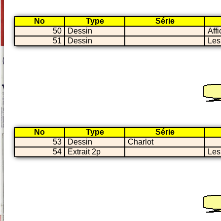
No
Type
Série
50
Dessin
Aff
51
Dessin
Les
No
Type
Série
53
Dessin
Charlot
54
Extrait 2p
Les