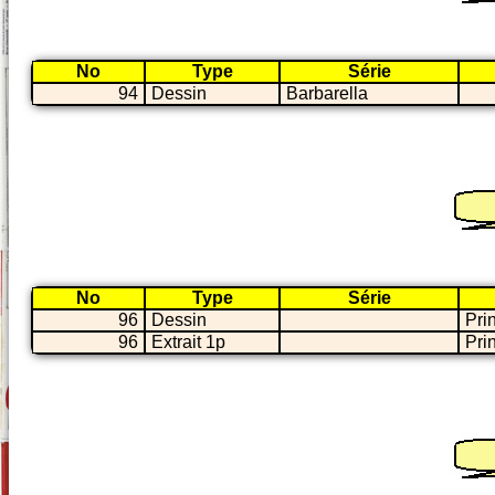
No
Type
Série
94
Dessin
Barbarella
No
Type
Série
96
Dessin
Pri
96
Extrait 1p
Pri