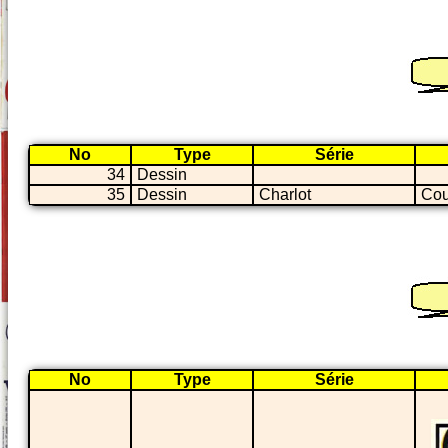
No
Type
Série
34
Dessin
35
Dessin
Charlot
Cou
No
Type
Série