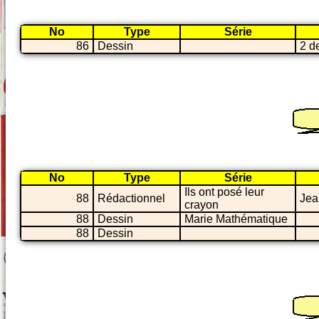
No
Type
Série
86
Dessin
2 d
No
Type
Série
Ils ont posé leur
88
Rédactionnel
Jea
crayon
88
Dessin
Marie Mathématique
88
Dessin