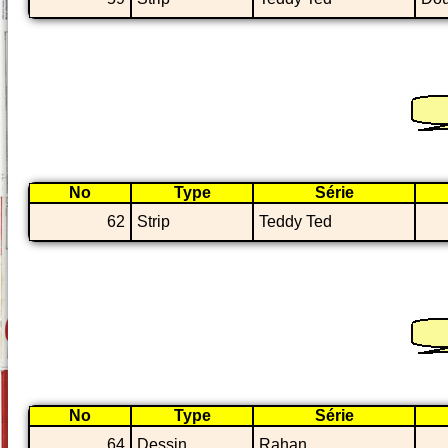
No
Type
Série
62
Strip
Teddy Ted
No
Type
Série
64
Dessin
Rahan