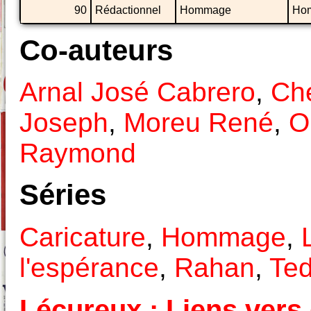
90
Rédactionnel
Hommage
Hom
Co-auteurs
Arnal José Cabrero
,
Ché
Joseph
,
Moreu René
,
O
Raymond
Séries
Caricature
,
Hommage
,
l'espérance
,
Rahan
,
Ted
Lécureux : Liens vers 