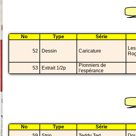
No
Type
Série
Les
52
Dessin
Caricature
Rog
Pionniers de
53
Extrait 1/2p
l'espérance
No
Type
Série
59
Strip
Teddy Ted
Dou