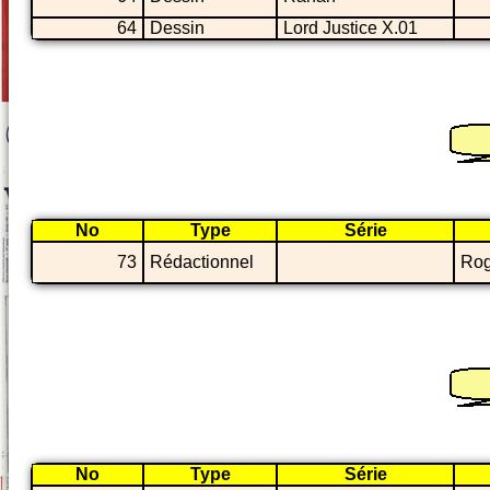
64
Dessin
Lord Justice X.01
No
Type
Série
73
Rédactionnel
Rog
No
Type
Série