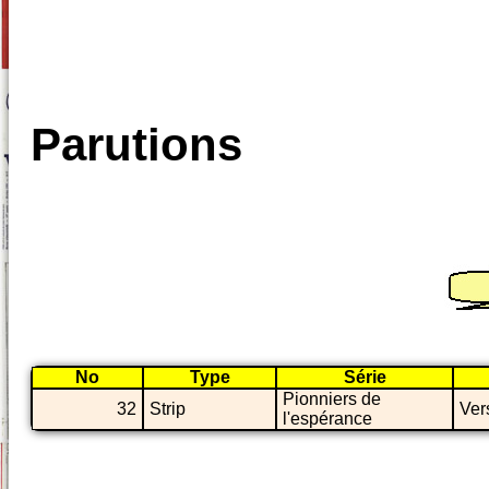
Parutions
No
Type
Série
Pionniers de
32
Strip
Ver
l'espérance