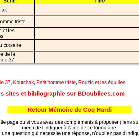
Série
Titre
hak
homme triste
 et les
es
u corsaire
e de la
nale 37
le 37
,
Koutchak
,
Petit homme triste
,
Rouzic et les équilles
es sites et bibliographie sur BDoubliees.com
Retour Mémoire de Coq Hardi
tte page ou si vous avez des compléments à proposer (liens sur d
merci de l'indiquer à l'aide de ce formulaire.
 une question qui nécessite une réponse, n'oubliez pas d'indiqu