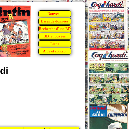
Nouveau
Bases de données
Recherche d'une BD
BD retrouvées
Liens
Aide et contact
di