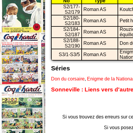
No
Type
S2/177-
Roman AS
Koutc
S2/179
S2/180-
Roman AS
Petit 
S2/183
S2/184-
Rouzic
Roman AS
S2/187
équill
S2/188-
Roman AS
Don d
S2/190
Enigm
S3/1-S3/5
Roman AS
Natio
Séries
Don du corsaire
,
Enigme de la Nationa
Sonneville : Liens vers d'autr
Si vous trouvez des erreurs sur ce
Si vous posez