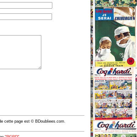
u de cette page est © BDoubliees.com.
age
"RGPD"