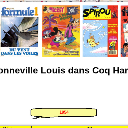
onneville Louis dans Coq Har
1954