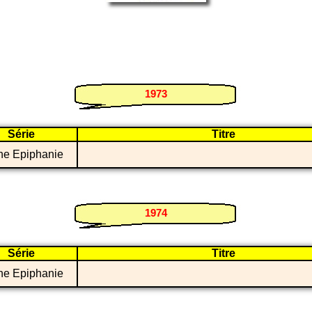
1973
Série
Titre
he Epiphanie
1974
Série
Titre
he Epiphanie