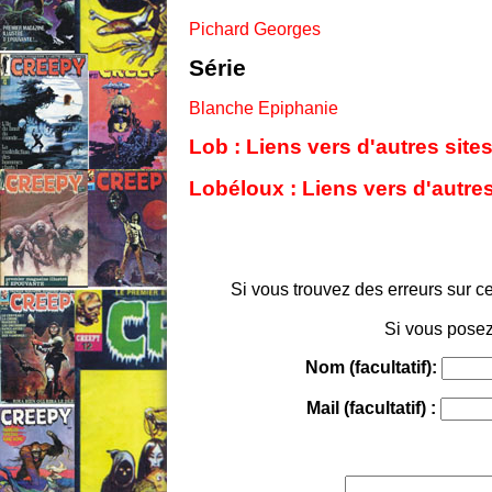
Pichard Georges
Série
Blanche Epiphanie
Lob : Liens vers d'autres sit
Lobéloux : Liens vers d'autre
Si vous trouvez des erreurs sur ce
Si vous posez
Nom (facultatif):
Mail (facultatif) :