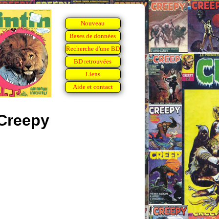
Nouveau
Bases de données
Recherche d'une BD
BD retrouvées
Liens
Aide et contact
Creepy