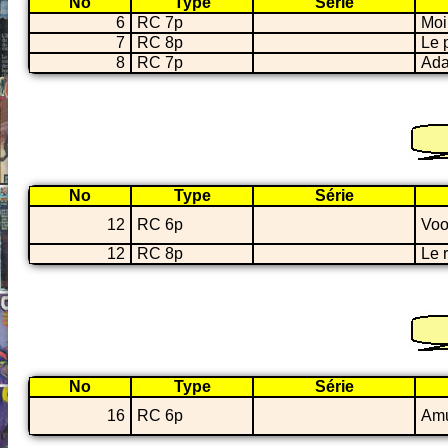
No
Type
Série
6
RC 7p
Moi
7
RC 8p
Le 
8
RC 7p
Ada
No
Type
Série
12
RC 6p
Voo
12
RC 8p
Le r
No
Type
Série
16
RC 6p
Amu