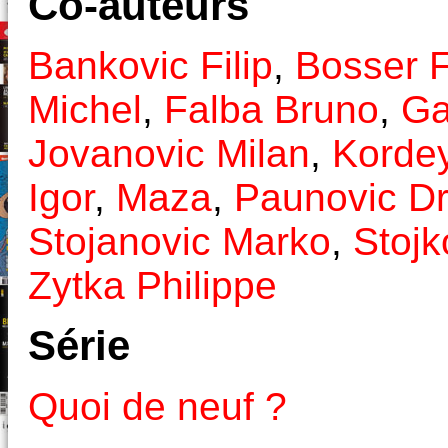
Co-auteurs
Bankovic Filip
,
Bosser F
Michel
,
Falba Bruno
,
Ga
Jovanovic Milan
,
Kordey
Igor
,
Maza
,
Paunovic D
Stojanovic Marko
,
Stojk
Zytka Philippe
Série
Quoi de neuf ?