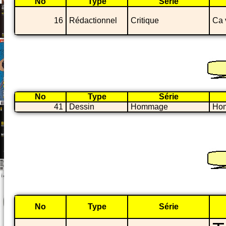
No
Type
Série
16
Rédactionnel
Critique
Ca 
No
Type
Série
41
Dessin
Hommage
Hom
No
Type
Série