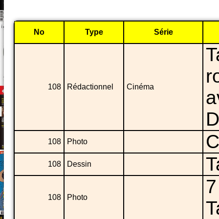
No
Type
Série
T
r
108
Rédactionnel
Cinéma
a
D
C
108
Photo
T
108
Dessin
7
108
Photo
T