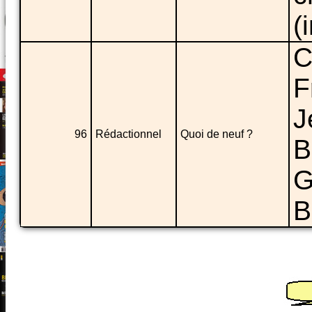
(
C
F
J
96
Rédactionnel
Quoi de neuf ?
B
G
B