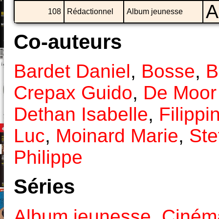
A
108
Rédactionnel
Album jeunesse
Co-auteurs
Bardet Daniel
,
Bosse
,
B
Crepax Guido
,
De Moor
Dethan Isabelle
,
Filippi
Luc
,
Moinard Marie
,
Ste
Philippe
Séries
Album jeunesse
,
Ciném