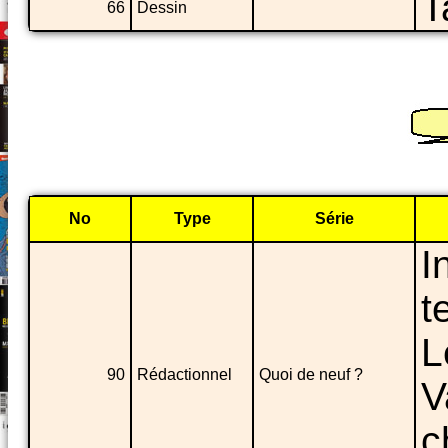
T
66
Dessin
No
Type
Série
I
t
L
90
Rédactionnel
Quoi de neuf ?
V
c