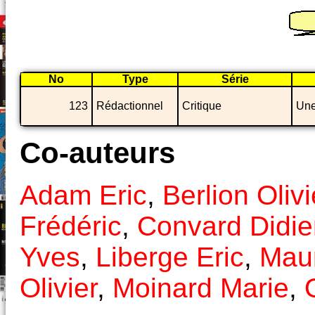
No
Type
Série
123
Rédactionnel
Critique
Une
Co-auteurs
Adam Eric
,
Berlion Olivi
Frédéric
,
Convard Didie
Yves
,
Liberge Eric
,
Mau
Olivier
,
Moinard Marie
,