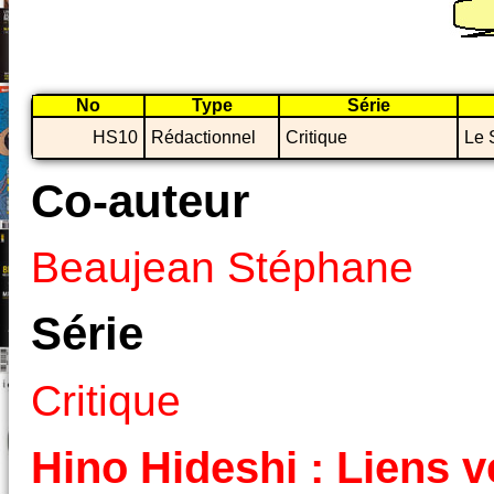
No
Type
Série
HS10
Rédactionnel
Critique
Le 
Co-auteur
Beaujean Stéphane
Série
Critique
Hino Hideshi : Liens ve