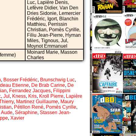
Luc, Lapière Denis,
Lefèvre Didier, Van Den
Dries Sidonie, Lemercier
Frédéric, Igort, Blanchin
Matthieu, Perrissin
Christian, Pomès Cyrille,
Filiu Jean-Pierre, Hyman
Miles, Tignous, Jul,
Moynot Emmanuel
Moinard Marie, Masson
 femme)
Charles
h
,
Bosser Frédéric
,
Brunschwig Luc
,
deau Etienne
,
De Brab Carine
,
De
tian
,
Ferrandez Jacques
,
Filippini
c
,
Jul
,
Kness
,
Kris
,
Kroll Pierre
,
Lapière
Thierry
,
Martinez Guillaume
,
Maury
istian
,
Pétillon René
,
Pomès Cyrille
,
 Aude
,
Séraphine
,
Stassen Jean-
ippe
,
Xavier