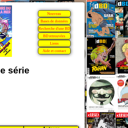
Nouveau
Bases de données
Recherche d'une BD
BD retrouvées
Liens
Aide et contact
 série