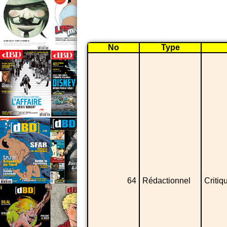
No
Type
64
Rédactionnel
Critiq