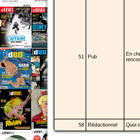
En ch
51
Pub
rencont
58
Rédactionnel
Quoi d