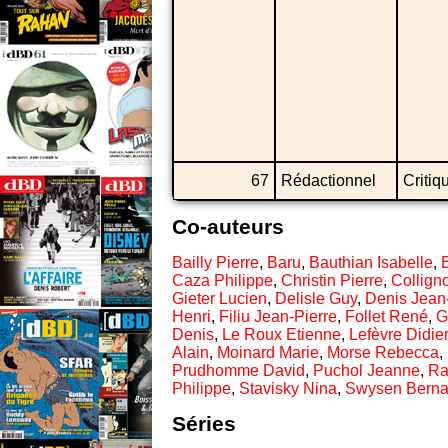
67
Rédactionnel
Critiq
Co-auteurs
Bailly Pierre
,
Baru
,
Bauthian Isabelle
,
Caza Philippe
,
Christin Pierre
,
Collign
Gieter Lucien
,
Delisle Guy
,
Denis Jean
Henri
,
Filiu Jean-Pierre
,
Follet René
,
G
Denis
,
Le Roux Etienne
,
Lefèvre Didier
Alain
,
Moinard Marie
,
Morse Rebecca
,
Prudhomme David
,
Puchol Jeanne
,
Ra
Philippe
,
Stavisky Nina
,
Swysen Berna
Séries