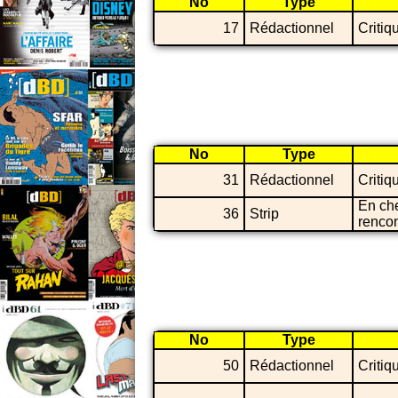
No
Type
17
Rédactionnel
Critiq
No
Type
31
Rédactionnel
Critiq
En ch
36
Strip
rencont
No
Type
50
Rédactionnel
Critiq