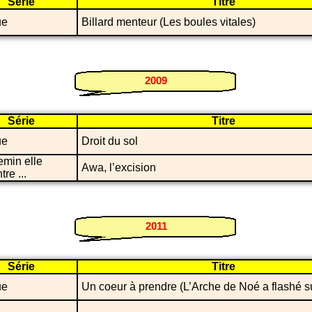
Série
Titre
ue
Billard menteur (Les boules vitales)
2009
Série
Titre
ue
Droit du sol
emin elle
Awa, l’excision
re ...
2011
Série
Titre
ue
Un coeur à prendre (L’Arche de Noé a flashé s