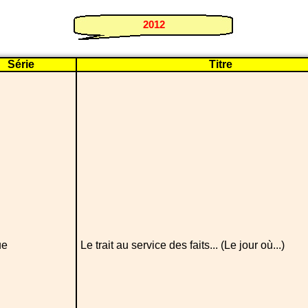
2012
Série
Titre
ue
Le trait au service des faits... (Le jour où...)