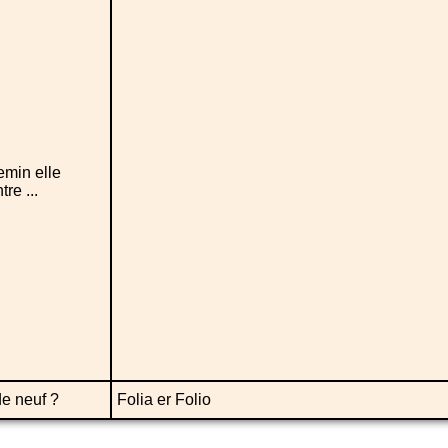
emin elle
re ...
e neuf ?
Folia er Folio