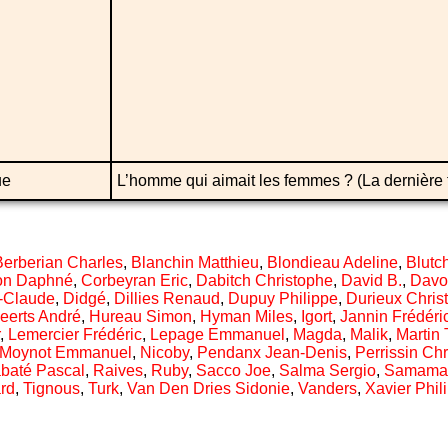
ue
L’homme qui aimait les femmes ? (La dernière
Berberian Charles
,
Blanchin Matthieu
,
Blondieau Adeline
,
Blutc
on Daphné
,
Corbeyran Eric
,
Dabitch Christophe
,
David B.
,
Davo
-Claude
,
Didgé
,
Dillies Renaud
,
Dupuy Philippe
,
Durieux Chris
eerts André
,
Hureau Simon
,
Hyman Miles
,
Igort
,
Jannin Frédéri
,
Lemercier Frédéric
,
Lepage Emmanuel
,
Magda
,
Malik
,
Martin 
Moynot Emmanuel
,
Nicoby
,
Pendanx Jean-Denis
,
Perrissin Chr
baté Pascal
,
Raives
,
Ruby
,
Sacco Joe
,
Salma Sergio
,
Samama
rd
,
Tignous
,
Turk
,
Van Den Dries Sidonie
,
Vanders
,
Xavier Phil