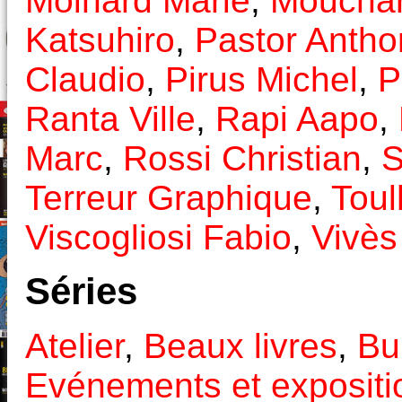
Moinard Marie
,
Mouchar
Katsuhiro
,
Pastor Antho
Claudio
,
Pirus Michel
,
P
Ranta Ville
,
Rapi Aapo
,
Marc
,
Rossi Christian
,
S
Terreur Graphique
,
Tou
Viscogliosi Fabio
,
Vivès
Séries
Atelier
,
Beaux livres
,
Bu
Evénements et expositi