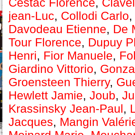
Cestac Florence
,
Clavel
jean-Luc
,
Collodi Carlo
Davodeau Etienne
,
De 
Tour Florence
,
Dupuy Ph
Henri
,
Fior Manuele
,
Fo
Giardino Vittorio
,
Gonza
Groensteen Thierry
,
Gue
Hewlett Jamie
,
Joub
,
Ju
Krassinsky Jean-Paul
,
Jacques
,
Mangin Valéri