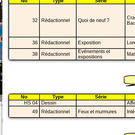
No
Type
Série
Cra
32
Rédactionnel
Quoi de neuf ?
Bau
36
Rédactionnel
Exposition
Lor
Evénements et
38
Rédactionnel
Matt
expositions
No
Type
Série
HS 04
Dessin
Aff
49
Rédactionnel
Feux et murmures
Int