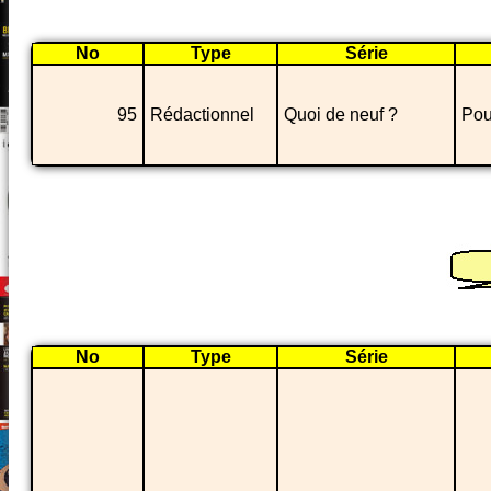
No
Type
Série
95
Rédactionnel
Quoi de neuf ?
Pou
No
Type
Série