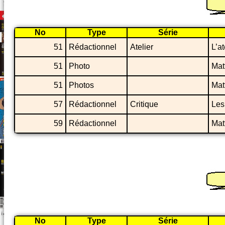
No
Type
Série
51
Rédactionnel
Atelier
L’at
51
Photo
Matt
51
Photos
Matt
57
Rédactionnel
Critique
Les
59
Rédactionnel
Matt
No
Type
Série