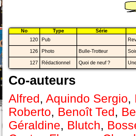
No
Type
Série
120
Pub
Rev
126
Photo
Bulle-Trotteur
Soi
127
Rédactionnel
Quoi de neuf ?
Une
Co-auteurs
Alfred
,
Aquindo Sergio
,
Roberto
,
Benoît Ted
,
Be
Géraldine
,
Blutch
,
Bosse