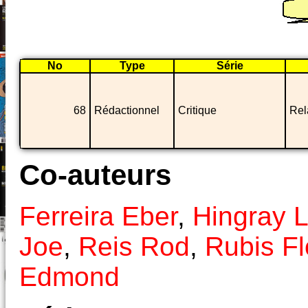
No
Type
Série
68
Rédactionnel
Critique
Rel
Co-auteurs
Ferreira Eber
,
Hingray 
Joe
,
Reis Rod
,
Rubis Fl
Edmond