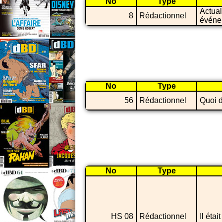
No
Type
Actual
8
Rédactionnel
événe
No
Type
56
Rédactionnel
Quoi d
No
Type
HS 08
Rédactionnel
Il étai