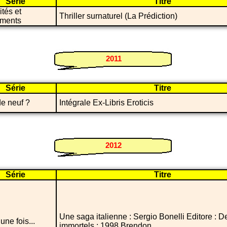
Série
Titre
ités et
Thriller surnaturel (La Prédiction)
ments
2011
Série
Titre
e neuf ?
Intégrale Ex-Libris Eroticis
2012
Série
Titre
Une saga italienne : Sergio Bonelli Editore : D
t une fois...
immortels : 1998 Brendon