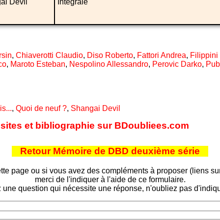
ai Devil
Intégrale
rsin
,
Chiaverotti Claudio
,
Diso Roberto
,
Fattori Andrea
,
Filippini
co
,
Maroto Esteban
,
Nespolino Allessandro
,
Perovic Darko
,
Pub
is...
,
Quoi de neuf ?
,
Shangai Devil
 sites et bibliographie sur BDoubliees.com
Retour Mémoire de DBD deuxième série
tte page ou si vous avez des compléments à proposer (liens sur d
merci de l'indiquer à l'aide de ce formulaire.
 une question qui nécessite une réponse, n'oubliez pas d'indiqu