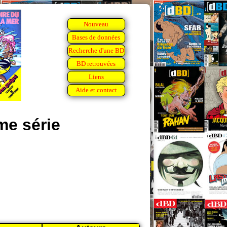
Nouveau
Bases de données
Recherche d'une BD
BD retrouvées
Liens
Aide et contact
e série