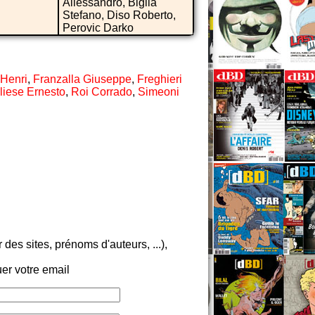
Allessandro, Biglia
Stefano, Diso Roberto,
Perovic Darko
 Henri
,
Franzalla Giuseppe
,
Freghieri
liese Ernesto
,
Roi Corrado
,
Simeoni
es sites, prénoms d'auteurs, ...),
er votre email