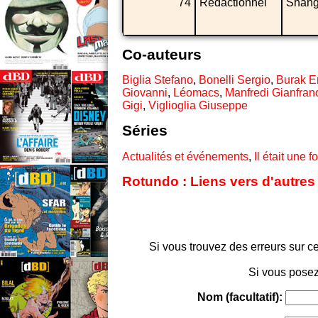
74
Rédactionnel
Shang
Co-auteurs
Biglia Stefano
,
Bonelli Sergio
,
Burak E
Giovanni
,
Léomacs
,
Manfredi Gianfran
Gigi
,
Viglioglia Giuseppe
Séries
Actualités et événements
,
Il était une fo
Rotundo : Liens vers d'autres
Si vous trouvez des erreurs sur ce
Si vous posez
Nom (facultatif):