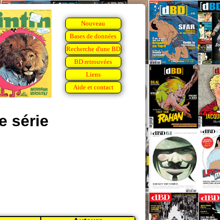
Nouveau
Bases de données
Recherche d'une BD
BD retrouvées
Liens
Aide et contact
e série