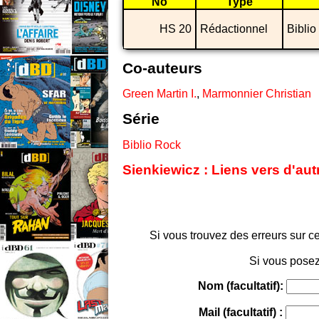
No
Type
HS 20
Rédactionnel
Biblio
Co-auteurs
Green Martin I.
,
Marmonnier Christian
Série
Biblio Rock
Sienkiewicz : Liens vers d'aut
Si vous trouvez des erreurs sur ce
Si vous posez
Nom (facultatif):
Mail (facultatif) :