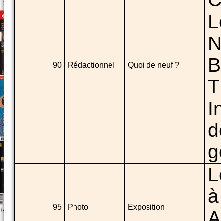
L
N
B
90
Rédactionnel
Quoi de neuf ?
T
I
d
g
L
à
95
Photo
Exposition
A