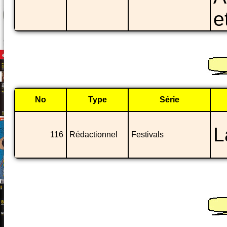
e
No
Type
Série
L
116
Rédactionnel
Festivals