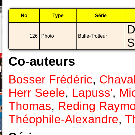
No
Type
Série
D
126
Photo
Bulle-Trotteur
S
Co-auteurs
Bosser Frédéric
,
Chava
Herr Seele
,
Lapuss'
,
Mi
Thomas
,
Reding Raym
Théophile-Alexandre
,
T