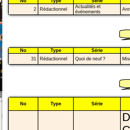
No
Type
Série
Actualités et
2
Rédactionnel
Ann
événements
No
Type
Série
31
Rédactionnel
Quoi de neuf ?
Mis
No
Type
Série
D
C