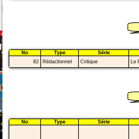
No
Type
Série
82
Rédactionnel
Critique
Le 
No
Type
Série