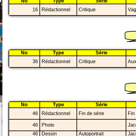
No
Type
Série
16
Rédactionnel
Critique
Vag
No
Type
Série
36
Rédactionnel
Critique
Aux
No
Type
Série
46
Rédactionnel
Fin de série
Fin
46
Photo
Jac
46
Dessin
Autoportrait
Jac