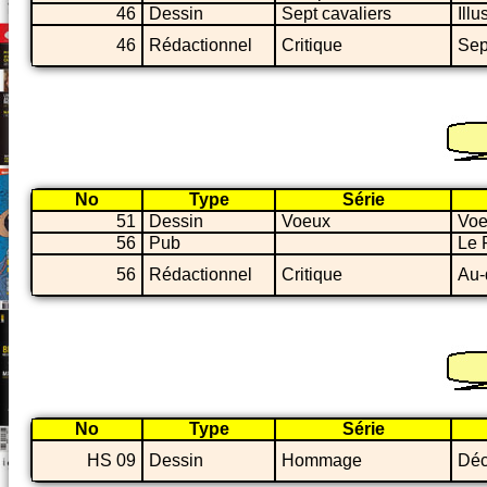
46
Dessin
Sept cavaliers
Ill
46
Rédactionnel
Critique
Sep
No
Type
Série
51
Dessin
Voeux
Voe
56
Pub
Le 
56
Rédactionnel
Critique
Au-
No
Type
Série
HS 09
Dessin
Hommage
Déc