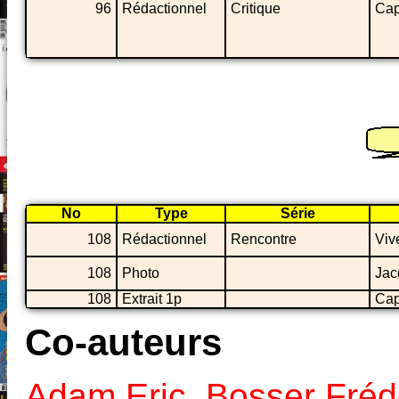
96
Rédactionnel
Critique
Cap
No
Type
Série
108
Rédactionnel
Rencontre
Viv
108
Photo
Jac
108
Extrait 1p
Cap
Co-auteurs
Adam Eric
,
Bosser Fréd