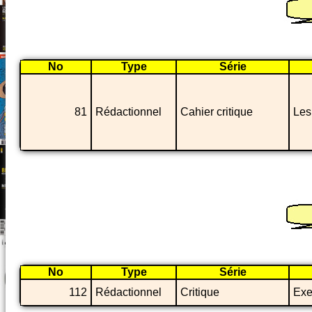
No
Type
Série
81
Rédactionnel
Cahier critique
Les
No
Type
Série
112
Rédactionnel
Critique
Exe