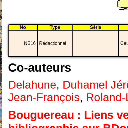
No
Type
Série
NS16
Rédactionnel
Ceu
Co-auteurs
Delahune
,
Duhamel Jé
Jean-François
,
Roland-
Bouguereau : Liens ver