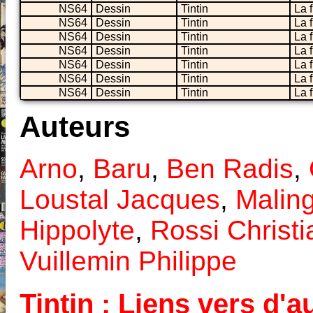
NS64
Dessin
Tintin
La 
NS64
Dessin
Tintin
La 
NS64
Dessin
Tintin
La 
NS64
Dessin
Tintin
La 
NS64
Dessin
Tintin
La 
NS64
Dessin
Tintin
La 
NS64
Dessin
Tintin
La 
Auteurs
Arno
,
Baru
,
Ben Radis
,
Loustal Jacques
,
Malin
Hippolyte
,
Rossi Christi
Vuillemin Philippe
Tintin : Liens vers d'a