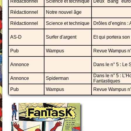
Rédactionnel
Science et technique
Deux "Bang" europ
Rédactionnel
Notre nouvel âge
Rédactionnel
Science et technique
Drôles d’engins :
AS-D
Surfer d'argent
Et qui portera son
Pub
Wampus
Revue Wampus n°
Annonce
Dans le n° 5 : Le 
Dans le n° 5 : L’
Annonce
Spiderman
Fantastiques
Pub
Wampus
Revue Wampus n°