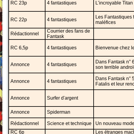
RC 23p
4 fantastiques
L’incroyable Titan
Les Fantastiques f
RC 22p
4 fantastiques
maléfices
Courrier des fans de
Rédactionnel
Fantask
RC 6,5p
4 fantastiques
Bienvenue chez l
Dans Fantask n° 6 
Annonce
4 fantastiques
son terrible androï
Dans Fantask n° 5
Annonce
4 fantastiques
Fatalis et leur r
Annonce
Surfer d'argent
Annonce
Spiderman
Rédactionnel
Science et technique
Un nouveau mode d
RC 6p
Les étranges mach