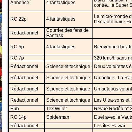
Annonce
4 fantastiques
contre...le Super 
Le micro-monde du 
RC 22p
4 fantastiques
l’extraordinaire 
Courrier des fans de
Rédactionnel
Fantask
RC 5p
4 fantastiques
Bienvenue chez l
RC 7p
320 kms/h sans m
Rédactionnel
Science et technique
Deux voiturettes é
Rédactionnel
Science et technique
Un bolide : La Ra
Rédactionnel
Science et technique
Un autobus volant
Rédactionnel
Science et technique
Les Ultra-sons et
Pub
Tex Willer
Revue Rodéo n° 
RC 14p
Spiderman
Duel avec le Vaut
Rédactionnel
Les îles Hawaï