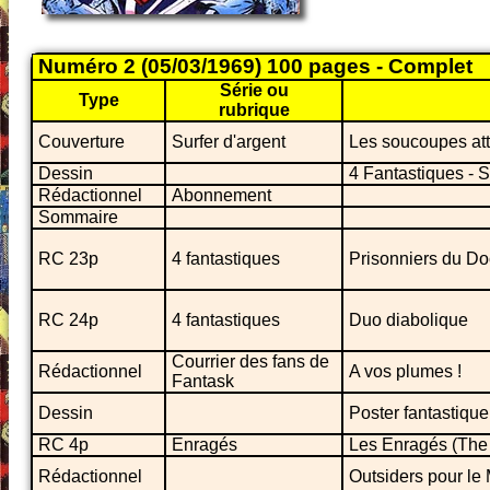
Numéro 2 (05/03/1969) 100 pages - Complet
Série ou
Type
rubrique
Couverture
Surfer d'argent
Les soucoupes att
Dessin
4 Fantastiques - 
Rédactionnel
Abonnement
Sommaire
RC 23p
4 fantastiques
Prisonniers du Doc
RC 24p
4 fantastiques
Duo diabolique
Courrier des fans de
Rédactionnel
A vos plumes !
Fantask
Dessin
Poster fantastique
RC 4p
Enragés
Les Enragés (The
Rédactionnel
Outsiders pour le