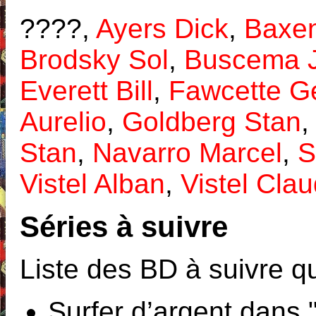
????,
Ayers Dick
,
Baxen
Brodsky Sol
,
Buscema 
Everett Bill
,
Fawcette G
Aurelio
,
Goldberg Stan
Stan
,
Navarro Marcel
,
S
Vistel Alban
,
Vistel Cla
Séries à suivre
Liste des BD à suivre qu
Surfer d’argent dans "