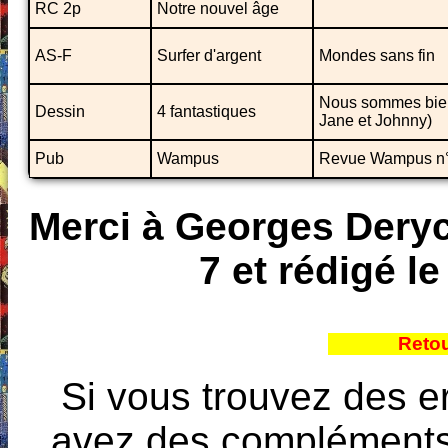
RC 2p
Notre nouvel âge
AS-F
Surfer d'argent
Mondes sans fin
Nous sommes bien t
Dessin
4 fantastiques
Jane et Johnny)
Pub
Wampus
Revue Wampus n°
Merci à Georges Deryc
7 et rédigé le
Reto
Si vous trouvez des e
avez des compléments à