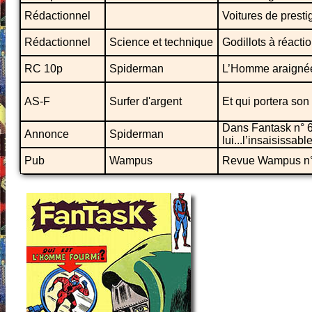
Rédactionnel
Voitures de prestig
Rédactionnel
Science et technique
Godillots à réacti
RC 10p
Spiderman
L’Homme araignée
AS-F
Surfer d'argent
Et qui portera son
Dans Fantask n° 6
Annonce
Spiderman
lui...l’insaisissa
Pub
Wampus
Revue Wampus n°