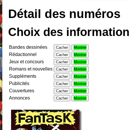
Détail des numéros
Choix des informations
Bandes dessinées
Cacher
Montrer
Rédactionnel
Cacher
Montrer
Jeux et concours
Cacher
Montrer
Romans et nouvelles
Cacher
Montrer
Suppléments
Cacher
Montrer
Publicités
Cacher
Montrer
Couvertures
Cacher
Montrer
Annonces
Cacher
Montrer