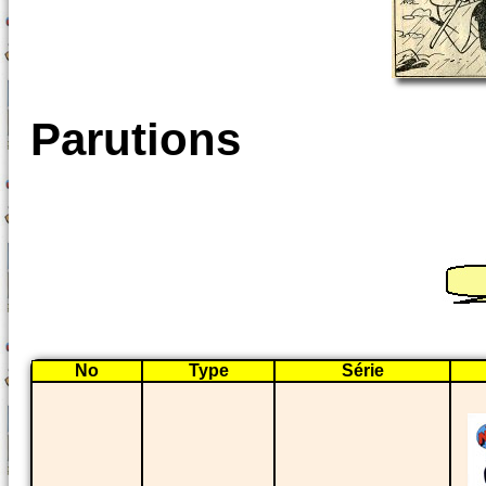
Parutions
No
Type
Série