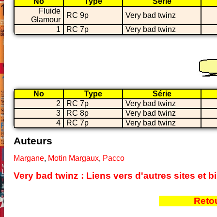
No
Type
Série
Fluide
RC 9p
Very bad twinz
Glamour
1
RC 7p
Very bad twinz
No
Type
Série
2
RC 7p
Very bad twinz
3
RC 8p
Very bad twinz
4
RC 7p
Very bad twinz
Auteurs
Margane
,
Motin Margaux
,
Pacco
Very bad twinz : Liens vers d'autres sites et
Reto